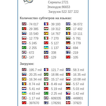
Сериалы:
2721
Эпизодов:
86653
Загрузок:
522 327 222
Количество субтитров на языках:
- 74 017
- 39 193
- 36 072
- 29 385
- 19 312
- 17 402
- 15 540
- 14 767
- 13 111
- 12 779
- 7 270
- 5 791
- 5 245
- 5 127
- 3 779
- 2 255
- 1 137
- 694
- 672
- 338
- 219
- 147
- 129
- 105
Загрузок:
- 195.7 mil
- 121.7 mil
- 58.3 mil
- 20.25 mil
- 18.86 mil
- 16.35 mil
- 16.34 mil
- 15.17 mil
- 10.08 mil
- 8.74 mil
- 8.49 mil
- 5.57 mil
- 5.41 mil
- 5.19 mil
- 5.03 mil
- 4.63 mil
- 2.25 mil
- 1.42 mil
- 1.17 mil
- 609335
- 449801
- 397670
- 178291
- 37923