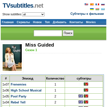
TVsubtitles
.net
Субтитры к фильмам
Show subtitles
Главная
Сериалы
Новое
Топ
Добавить
Контакты
Movies
Miss Guided
Сезон 1
#
Эпизод
Количество
субтитры
1x07
Frenemies
1
1x06
High School Musical
1
1x05
Pool Party
2
1x04
Rebel Yell
2