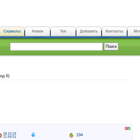
Сериалы
Новое
Топ
Добавить
Контакты
Mov
од 6)
0
/
0
28.10.24
194
21:54:51