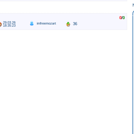
0
/
0
29.03.26
imfreemozart
36
18:35:23