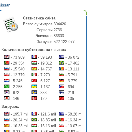
Nissan
Статистика сайта
Всего субтитров:
304426
Сериалы:
2736
Эпизодов:
86603
Загрузок:
522 122 977
Количество субтитров на языках:
- 73 989
- 39 193
- 36 072
- 29 354
- 19 312
- 17 402
- 15 540
- 14 767
- 13 111
- 12 779
- 7 270
- 5 791
- 5 245
- 5 127
- 3 779
- 2 255
- 1 137
- 694
- 672
- 338
- 219
- 146
- 129
- 105
Загрузок:
- 195.7 mil
- 121.6 mil
- 58.28 mil
- 20.24 mil
- 18.85 mil
- 16.34 mil
- 16.33 mil
- 15.16 mil
- 10.07 mil
- 8.73 mil
- 8.48 mil
- 5.57 mil