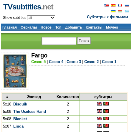
TVsubtitles
.net
Субтитры к фильмам
Show subtitles
Главная
Сериалы
Новое
Топ
Добавить
Контакты
Movies
Fargo
Сезон 5
|
Сезон 4
|
Сезон 3
|
Сезон 2
|
Сезон 1
#
Эпизод
Количество
субтитры
5x10
Bisquik
2
5x09
The Useless Hand
2
5x08
Blanket
2
5x07
Linda
2