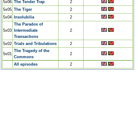
5x06
The Tender Trap
2
5x05
The Tiger
2
5x04
Insolubilia
2
The Paradox of
5x03
Intermediate
2
Transactions
5x02
Trials and Tribulations
2
The Tragedy of the
5x01
2
Commons
All episodes
2