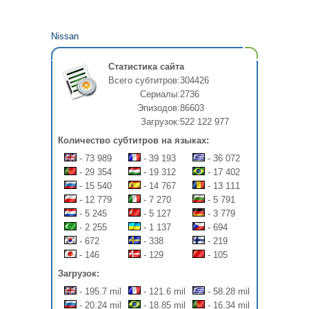
Nissan
Статистика сайта
Всего субтитров:
304426
Сериалы:
2736
Эпизодов:
86603
Загрузок:
522 122 977
Количество субтитров на языках:
- 73 989
- 39 193
- 36 072
- 29 354
- 19 312
- 17 402
- 15 540
- 14 767
- 13 111
- 12 779
- 7 270
- 5 791
- 5 245
- 5 127
- 3 779
- 2 255
- 1 137
- 694
- 672
- 338
- 219
- 146
- 129
- 105
Загрузок:
- 195.7 mil
- 121.6 mil
- 58.28 mil
- 20.24 mil
- 18.85 mil
- 16.34 mil