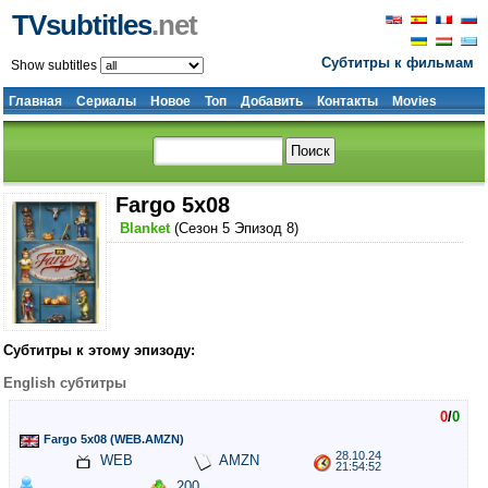
TVsubtitles
.net
Субтитры к фильмам
Show subtitles
Главная
Сериалы
Новое
Топ
Добавить
Контакты
Movies
Fargo 5x08
Blanket
(Сезон 5 Эпизод 8)
Субтитры к этому эпизоду:
English субтитры
0
/
0
Fargo 5x08 (WEB.AMZN)
28.10.24
WEB
AMZN
21:54:52
200