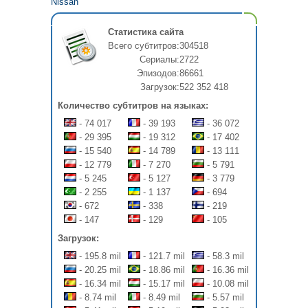
Nissan
Статистика сайта
Всего субтитров:
304518
Сериалы:
2722
Эпизодов:
86661
Загрузок:
522 352 418
Количество субтитров на языках:
- 74 017
- 39 193
- 36 072
- 29 395
- 19 312
- 17 402
- 15 540
- 14 789
- 13 111
- 12 779
- 7 270
- 5 791
- 5 245
- 5 127
- 3 779
- 2 255
- 1 137
- 694
- 672
- 338
- 219
- 147
- 129
- 105
Загрузок:
- 195.8 mil
- 121.7 mil
- 58.3 mil
- 20.25 mil
- 18.86 mil
- 16.36 mil
- 16.34 mil
- 15.17 mil
- 10.08 mil
- 8.74 mil
- 8.49 mil
- 5.57 mil