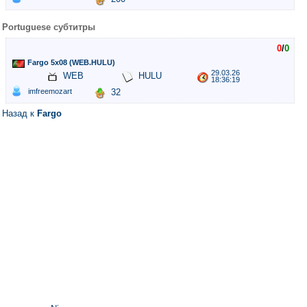
Portuguese субтитры
0
/
0
Fargo 5x08 (WEB.HULU)
29.03.26
WEB
HULU
18:36:19
imfreemozart
32
Назад к
Fargo